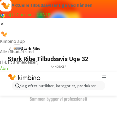
Aktuelle tilbudsaviser lige ved hånden
Føj til Chrome – GRATIS
Kimbino app
Stark Ribe
Alle tilbud ét sted
Stark Ribe Tilbudsavis Uge 32
(14,1 t anmeldelser)
ANNONCER
Åbn
Søg efter butikker, kategorier, produkter...