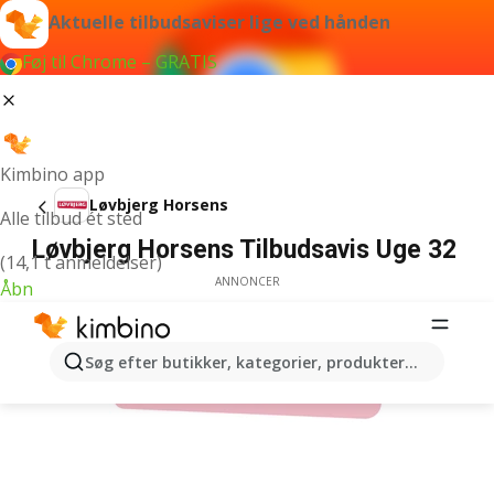
Aktuelle tilbudsaviser lige ved hånden
Føj til Chrome – GRATIS
Kimbino app
Løvbjerg Horsens
Alle tilbud ét sted
Løvbjerg Horsens Tilbudsavis Uge 32
(14,1 t anmeldelser)
ANNONCER
Åbn
Søg efter butikker, kategorier, produkter...