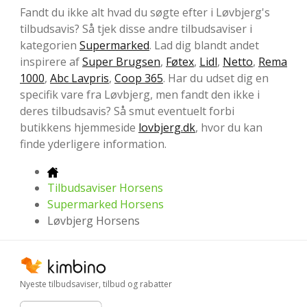
Fandt du ikke alt hvad du søgte efter i Løvbjerg's
tilbudsavis? Så tjek disse andre tilbudsaviser i
kategorien
Supermarked
. Lad dig blandt andet
inspirere af
Super Brugsen
,
Føtex
,
Lidl
,
Netto
,
Rema
1000
,
Abc Lavpris
,
Coop 365
. Har du udset dig en
specifik vare fra Løvbjerg, men fandt den ikke i
deres tilbudsavis? Så smut eventuelt forbi
butikkens hjemmeside
lovbjerg.dk
, hvor du kan
finde yderligere information.
Tilbudsaviser Horsens
Supermarked Horsens
Løvbjerg Horsens
Nyeste tilbudsaviser, tilbud og rabatter