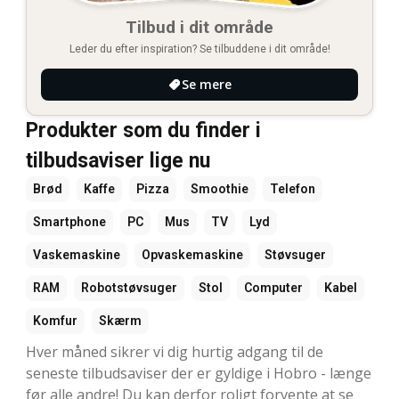
Tilbud i dit område
Leder du efter inspiration? Se tilbuddene i dit område!
Se mere
Produkter som du finder i
tilbudsaviser lige nu
Brød
Kaffe
Pizza
Smoothie
Telefon
Smartphone
PC
Mus
TV
Lyd
Vaskemaskine
Opvaskemaskine
Støvsuger
RAM
Robotstøvsuger
Stol
Computer
Kabel
Komfur
Skærm
Hver måned sikrer vi dig hurtig adgang til de
seneste tilbudsaviser der er gyldige i Hobro - længe
før alle andre! Du kan derfor roligt forvente at se