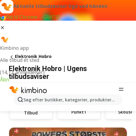
Aktuelle tilbudsaviser lige ved hånden
Føj til Chrome – GRATIS
Kimbino app
Elektronik Hobro
Alle tilbud ét sted
Elektronik Hobro | Ugens
(14,1 t anmeldelser)
tilbudsaviser
Åbn
Søg efter butikker, kategorier, produkter...
Punkt1
Skousen
Tilbud