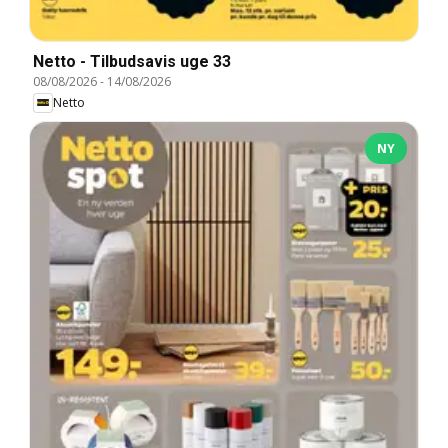
Netto - Tilbudsavis uge 33
08/08/2026
-
14/08/2026
Netto
NY