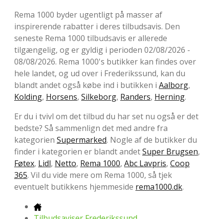
Rema 1000 byder ugentligt på masser af
inspirerende rabatter i deres tilbudsavis. Den
seneste Rema 1000 tilbudsavis er allerede
tilgængelig, og er gyldig i perioden 02/08/2026 -
08/08/2026. Rema 1000's butikker kan findes over
hele landet, og ud over i Frederikssund, kan du
blandt andet også købe ind i butikken i
Aalborg
,
Kolding
,
Horsens
,
Silkeborg
,
Randers
,
Herning
.
Er du i tvivl om det tilbud du har set nu også er det
bedste? Så sammenlign det med andre fra
kategorien
Supermarked
. Nogle af de butikker du
finder i kategorien er blandt andet
Super Brugsen
,
Føtex
,
Lidl
,
Netto
,
Rema 1000
,
Abc Lavpris
,
Coop
365
. Vil du vide mere om Rema 1000, så tjek
eventuelt butikkens hjemmeside
rema1000.dk
.
Tilbudsaviser Frederikssund