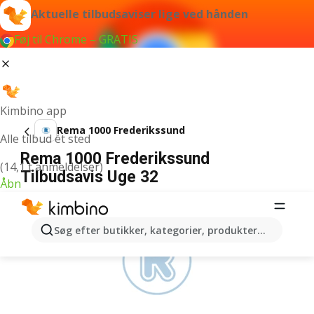
Aktuelle tilbudsaviser lige ved hånden
Føj til Chrome – GRATIS
Kimbino app
Rema 1000 Frederikssund
Alle tilbud ét sted
Rema 1000 Frederikssund
(14,1 t anmeldelser)
Tilbudsavis Uge 32
Åbn
ANNONCER
Søg efter butikker, kategorier, produkter...