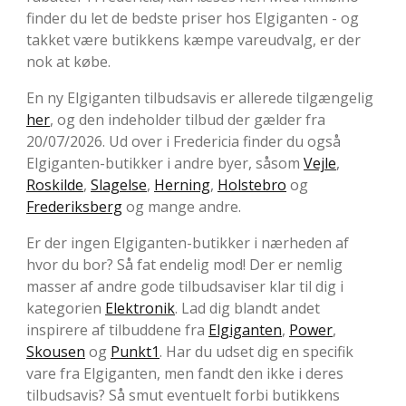
finder du let de bedste priser hos Elgiganten - og
takket være butikkens kæmpe vareudvalg, er der
nok at købe.
En ny Elgiganten tilbudsavis er allerede tilgængelig
her
, og den indeholder tilbud der gælder fra
20/07/2026. Ud over i Fredericia finder du også
Elgiganten-butikker i andre byer, såsom
Vejle
,
Roskilde
,
Slagelse
,
Herning
,
Holstebro
og
Frederiksberg
og mange andre.
Er der ingen Elgiganten-butikker i nærheden af
hvor du bor? Så fat endelig mod! Der er nemlig
masser af andre gode tilbudsaviser klar til dig i
kategorien
Elektronik
. Lad dig blandt andet
inspirere af tilbuddene fra
Elgiganten
,
Power
,
Skousen
og
Punkt1
. Har du udset dig en specifik
vare fra Elgiganten, men fandt den ikke i deres
tilbudsavis? Så smut eventuelt forbi butikkens