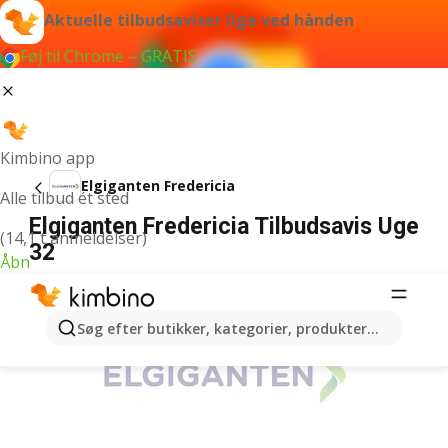
Aktuelle tilbudsaviser lige ved hånden
Føj til Chrome – GRATIS
Kimbino app
Elgiganten Fredericia
Alle tilbud ét sted
Elgiganten Fredericia Tilbudsavis Uge
(14,1 t anmeldelser)
32
Åbn
ANNONCER
Søg efter butikker, kategorier, produkter...