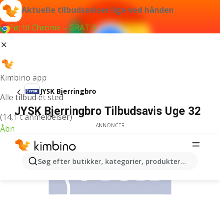
Aktuelle tilbudsaviser lige ved hånden
Føj til Chrome – GRATIS
Kimbino app
JYSK Bjerringbro
Alle tilbud ét sted
JYSK Bjerringbro Tilbudsavis Uge 32
(14,1 t anmeldelser)
ANNONCER
Åbn
Søg efter butikker, kategorier, produkter...