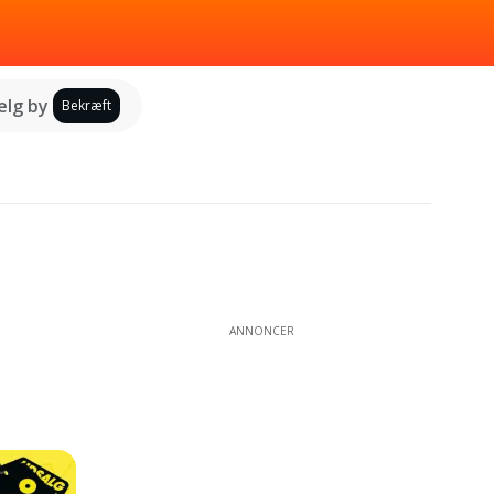
lg by
Bekræft
ANNONCER