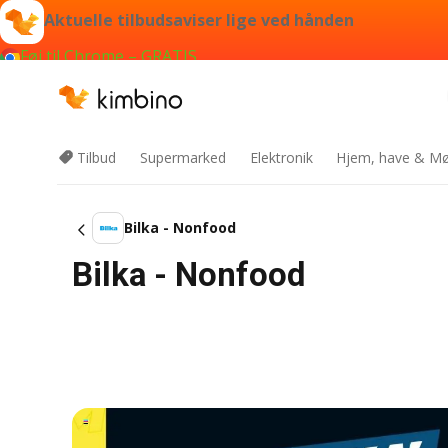
Aktuelle tilbudsaviser lige ved hånden
Føj til Chrome – GRATIS
Tilbud
Supermarked
Elektronik
Hjem, have & Mø
Bilka - Nonfood
Bilka - Nonfood