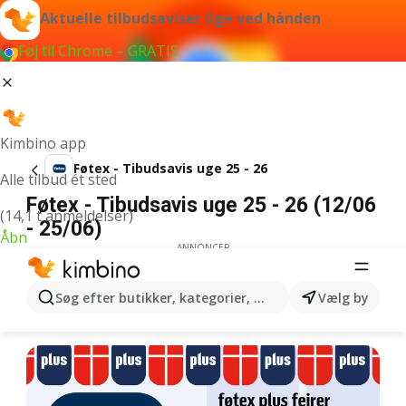
Aktuelle tilbudsaviser lige ved hånden
Føj til Chrome – GRATIS
Kimbino app
Føtex - Tibudsavis uge 25 - 26
Alle tilbud ét sted
Føtex - Tibudsavis uge 25 - 26 (12/06
(14,1 t anmeldelser)
- 25/06)
Åbn
ANNONCER
Søg efter butikker, kategorier, produkter...
Vælg by